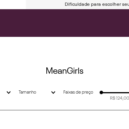
Dificuldade para escolher se
MeanGirls
Tamanho
Faixas de preço
R$ 124,0
a
(
4
)
Shorts e
Preto
P
(
7
)
(
3
)
Azul
PP
(
4
(
2
)
)
M
idos
(
2
)
Bermudas
(
2
)
 White
(
1
)
Bege
38
(
4
(
)
1
)
36
(
4
)
G