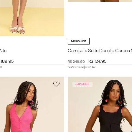
MeanGirls
Alta
Camiseta Solta Decote Careca
Padrão
189
,
95
R$
124
,
95
R$
249
,
90
31
ou
2
x de
R$
62
,
47
50%
OFF