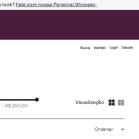
u look?
Fale com nossa Personal Shopper.
Login
Busca
Wishlist
0
–
R$ 250,00
(
4
)
(
3
)