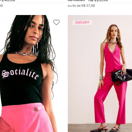
R$
459
,
90
48
ou
4
x de
R$
57
,
48
50%
OFF