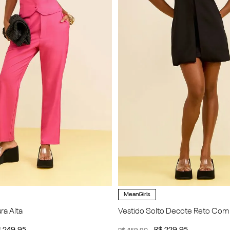
MeanGirls
ra Alta
Vestido Solto Decote Reto Com
$
249
,
95
R$
229
,
95