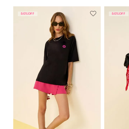
Kimonos e
Sai
Coletes
(
2
)
50%
OFF
50%
OFF