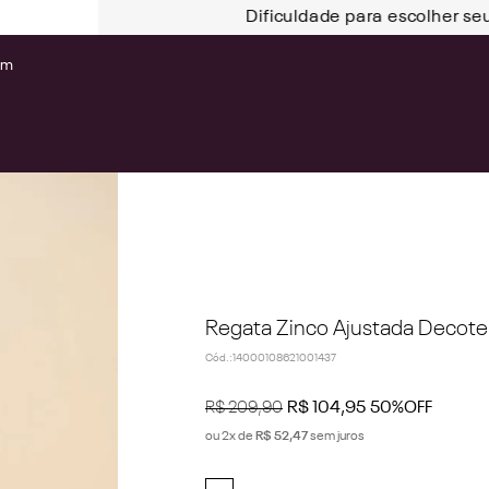
Dificuldade para escolher se
om
Regata Zinco Ajustada Decote
Cód.
:
14000108621001437
R$
209
,
90
R$
104
,
95
50%
OFF
ou
2
x de
R$
52
,
47
sem juros