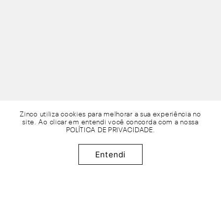
Zinco utiliza cookies para melhorar a sua experiência no
site. Ao clicar em entendi você concorda com a nossa
POLÍTICA DE PRIVACIDADE
.
R$
149
,
95
Adicionar à sacola
x de
sem juros
Entendi
2
R$
74
,
97
50%
OFF