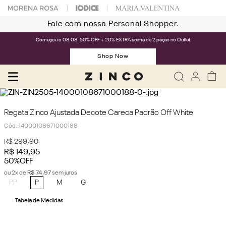
Fale com nossa
Personal Shopper.
Começou o 08.08: 50% OFF + 20% EXTRA acima de 2 peças no Outlet
Shop Now
Regata Zinco Ajustada Decote Careca Padrão Off White
Cód.
:
14000108671000188
R$
299
,
90
R$
149
,
95
50%
OFF
ou
2
x de
R$
74
,
97
sem juros
PP
P
M
G
Tabela de Medidas