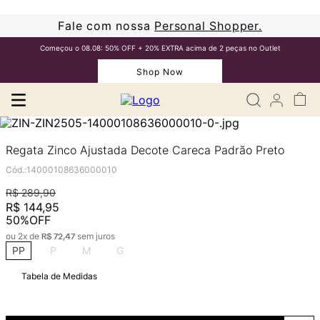
Fale com nossa
Personal Shopper.
Começou o 08.08: 50% OFF + 20% EXTRA acima de 2 peças no Outlet
Shop Now
Regata Zinco Ajustada Decote Careca Padrão Preto
Cód.
:
14000108636000010
R$
289
,
90
R$
144
,
95
50%
OFF
ou
2
x de
sem juros
R$
72
,
47
PP
P
M
G
Tabela de Medidas