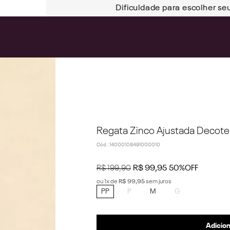
Dificuldade para escolher se
Regata Zinco Ajustada Decote
Cód.
:
14000108491000010
R$
199
,
90
R$
99
,
95
50%
OFF
ou
1
x de
R$
99
,
95
sem juros
PP
P
M
G
Adicion