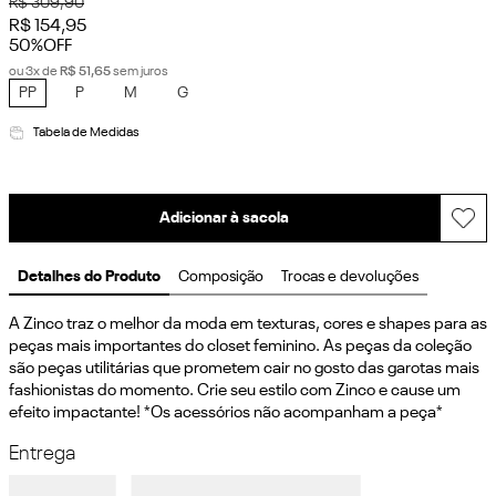
R$
309
,
90
R$
154
,
95
50%
OFF
ou
3
x de
R$
51
,
65
sem juros
PP
P
M
G
Tabela de Medidas
Adicionar à sacola
Detalhes do Produto
Composição
Trocas e devoluções
A Zinco traz o melhor da moda em texturas, cores e shapes para as 
peças mais importantes do closet feminino. As peças da coleção 
são peças utilitárias que prometem cair no gosto das garotas mais 
fashionistas do momento. Crie seu estilo com Zinco e cause um 
efeito impactante! *Os acessórios não acompanham a peça*
Entrega