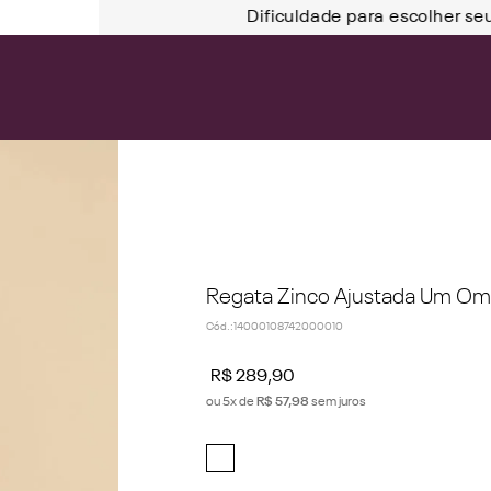
Dificuldade para escolher se
Regata Zinco Ajustada Um Omb
Cód.
:
14000108742000010
R$
289
,
90
ou
5
x de
R$
57
,
98
sem juros