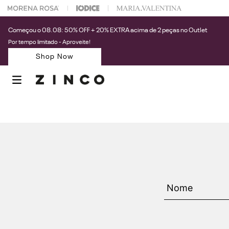
 na sua 1° compra usando o cupom: PRIMEIRAZIN
Começou o 08.08: 50% OFF + 20% EXTRA acima de 2 peças no Outlet
Por tempo limitado - Aproveite!
Shop Now