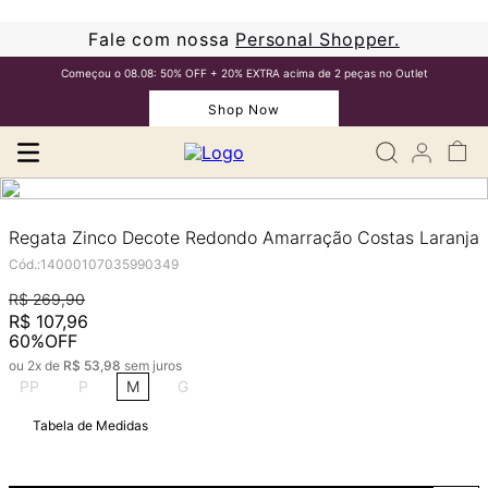
Fale com nossa
Personal Shopper.
Começou o 08.08: 50% OFF + 20% EXTRA acima de 2 peças no Outlet
Shop Now
Regata Zinco Decote Redondo Amarração Costas Laranja
Cód.
:
14000107035990349
R$
269
,
90
R$
107
,
96
60%
OFF
ou
2
x de
R$
53
,
98
sem juros
PP
P
M
G
Tabela de Medidas