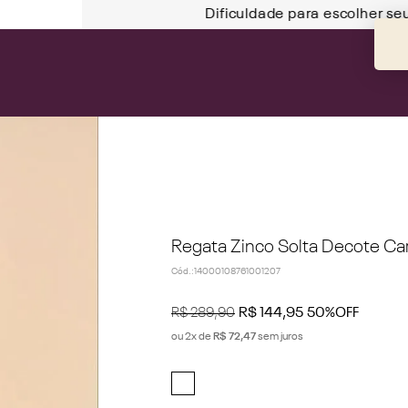
Dificuldade para escolher se
Regata Zinco Solta Decote C
Cód.
:
14000108761001207
R$
289
,
90
R$
144
,
95
50%
OFF
ou
2
x de
R$
72
,
47
sem juros