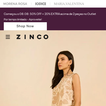
 na sua 1° compra usando o cupom: PRIMEIRAZIN
Começou o 08.08: 50% OFF + 20% EXTRA acima de 2 peças no Outlet
Por tempo limitado - Aproveite!
Shop Now