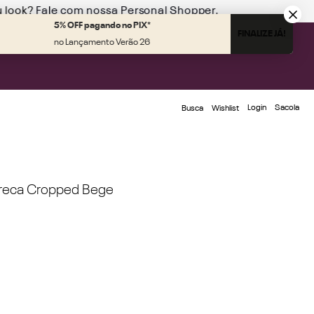
u look?
Fale com nossa Personal Shopper.
5% OFF pagando no PIX*
FINALIZE JÁ!
no Lançamento Verão 26
Login
Busca
Wishlist
areca Cropped Bege