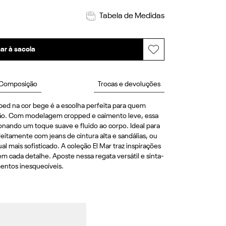
Tabela de Medidas
ar à sacola
Composição
Trocas e devoluções
ed na cor bege é a escolha perfeita para quem 
ião. Com modelagem cropped e caimento leve, essa 
ando um toque suave e fluido ao corpo. Ideal para 
itamente com jeans de cintura alta e sandálias, ou 
 mais sofisticado. A coleção El Mar traz inspirações 
 em cada detalhe. Aposte nessa regata versátil e sinta-
entos inesquecíveis.