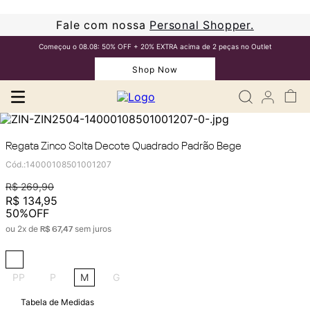
Fale com nossa
Personal Shopper.
Começou o 08.08: 50% OFF + 20% EXTRA acima de 2 peças no Outlet
Shop Now
Regata Zinco Solta Decote Quadrado Padrão Bege
Cód.
:
14000108501001207
R$
269
,
90
R$
134
,
95
50%
OFF
ou
2
x de
sem juros
R$
67
,
47
PP
P
M
G
Tabela de Medidas