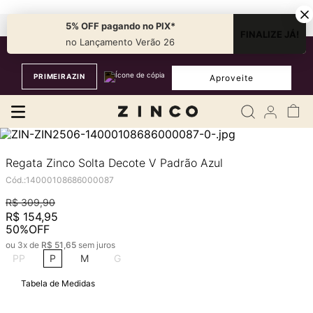
Fale com nossa
Personal Shopper.
5% OFF pagando no PIX*
FINALIZE JÁ!
no Lançamento Verão 26
Ganhe 10% OFF no PIX + 20% OFF na 1ª compra com o cupom
PRIMEIRAZIN
Aproveite
Regata Zinco Solta Decote V Padrão Azul
Cód.
:
14000108686000087
R$
309
,
90
R$
154
,
95
50%
OFF
ou
3
x de
R$
51
,
65
sem juros
PP
P
M
G
Tabela de Medidas