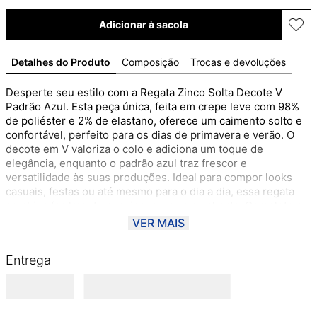
Adicionar à sacola
Detalhes do Produto
Composição
Trocas e devoluções
Desperte seu estilo com a Regata Zinco Solta Decote V 
Padrão Azul. Esta peça única, feita em crepe leve com 98% 
de poliéster e 2% de elastano, oferece um caimento solto e 
confortável, perfeito para os dias de primavera e verão. O 
decote em V valoriza o colo e adiciona um toque de 
elegância, enquanto o padrão azul traz frescor e 
versatilidade às suas produções. Ideal para compor looks 
casuais, festas ou até mesmo para o dia a dia, essa regata 
combina facilmente com jeans, saias ou shorts. Complete o 
visual com acessórios vibrantes e sandálias elegantes para 
VER MAIS
um efeito impactante. A coleção El Mar, inspirada nas costas 
latinas, traz a brasilidade e a leveza que você procura. 
Entrega
Aposte nessa regata e sinta-se confiante e autêntica em 
cada ocasião!