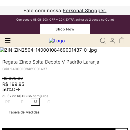
Fale com nossa
Personal Shopper.
Começou o 08.08: 50% OFF + 20% EXTRA acima de 2 peças no Outlet
Shop Now
Regata Zinco Solta Decote V Padrão Laranja
Cód.
:
14000108469001437
R$
399
,
90
R$
199
,
95
50%
OFF
ou
3
x de
sem juros
R$
66
,
65
PP
P
M
G
Tabela de Medidas