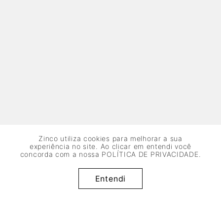
Zinco utiliza cookies para melhorar a sua
experiência no site. Ao clicar em entendi você
concorda com a nossa
POLÍTICA DE PRIVACIDADE
.
R$
199
,
95
x de
sem juros
Adicionar à sacola
Entendi
3
R$
66
,
65
50%
OFF