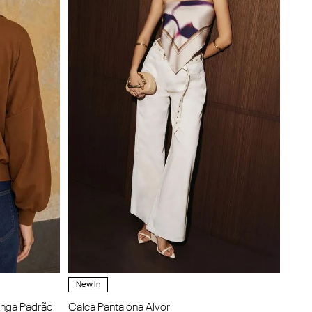
New In
onga Padrão
Calca Pantalona Alvor