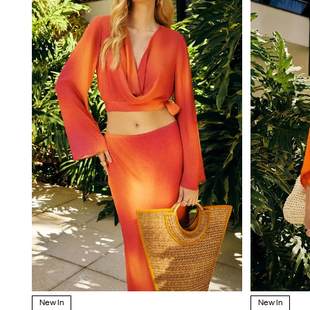
New In
New In