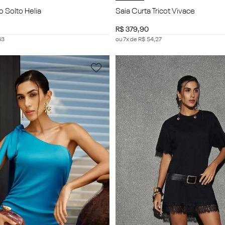
o Solto Helia
Saia Curta Tricot Vivace
R$
379
,
90
43
ou
7
x de
R$
54
,
27