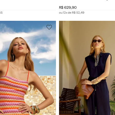
R$
629
,
90
65
ou
12
x de
R$
52
,
49