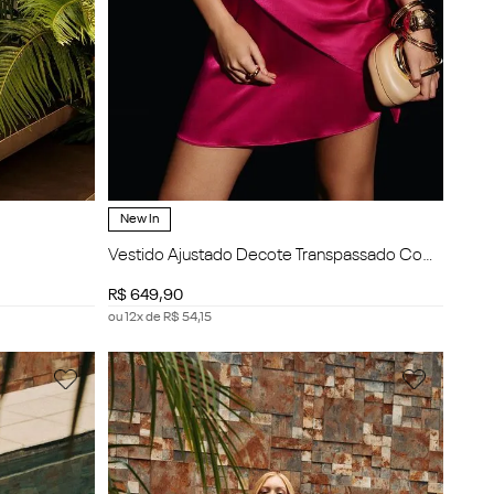
New In
Vestido Ajustado Decote Transpassado Com
Alça Curto
R$
649
,
90
ou
12
x de
R$
54
,
15