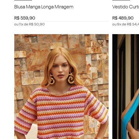
Blusa Manga Longa Miragem
Vestido Curt
R$
559
,
90
R$
489
,
90
ou
11
x de
R$
50
,
90
ou
9
x de
R$
54
,