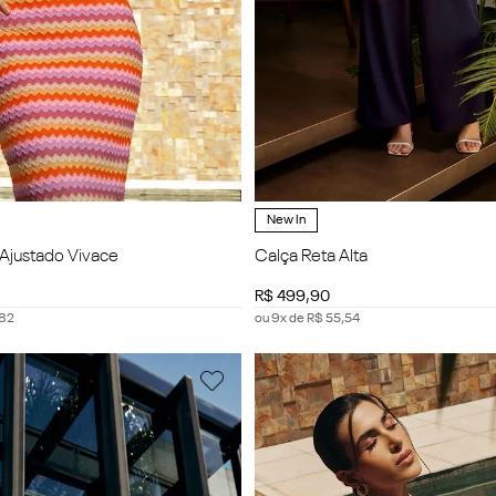
New In
 Ajustado Vivace
Calça Reta Alta
R$
499
,
90
82
ou
9
x de
R$
55
,
54