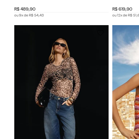
R$
489
,
90
R$
619
,
90
ou
9
x de
R$
54
,
43
ou
12
x de
R$
51
,