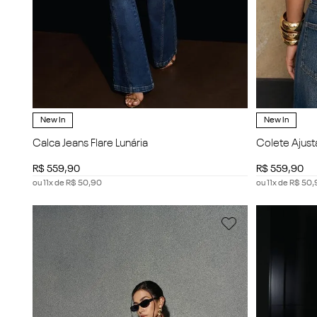
New In
New In
Calca Jeans Flare Lunária
Colete Ajust
R$
559
,
90
R$
559
,
90
ou
11
x de
R$
50
,
90
ou
11
x de
R$
50
,