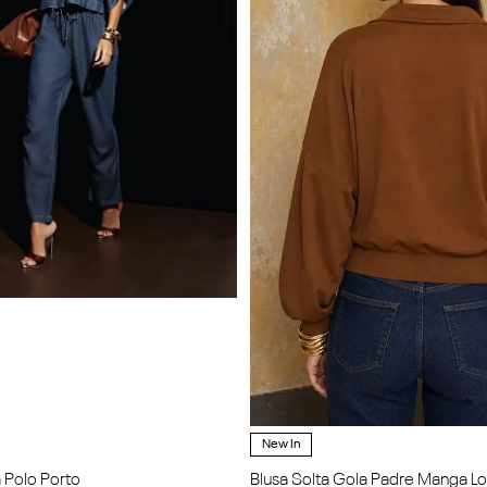
New In
 Polo Porto
Blusa Solta Gola Padre Manga L