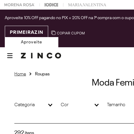
 na sua 1° compra usando o cupom: PRIMEIRAZIN
Aproveite 10% OFF pagando no PIX + 20% OFF na 1ª compra com o cup
PRIMEIRAZIN
COPIAR CUPOM
Aproveite
Roupas
Moda Femin
Categoria
Cor
Tamanho
Blusas
(
93
)
Vestidos
Preto
(
59
(
61
)
)
Cal
Azul
M
(
292