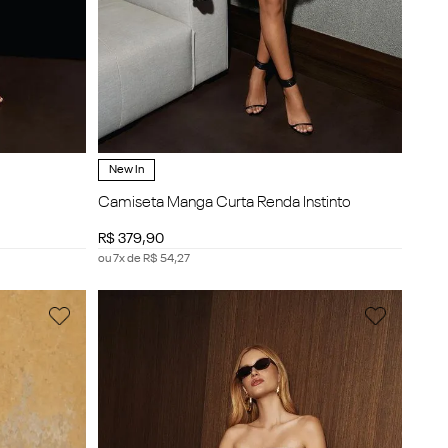
New In
Camiseta Manga Curta Renda Instinto
R$
379
,
90
ou
7
x de
R$
54
,
27