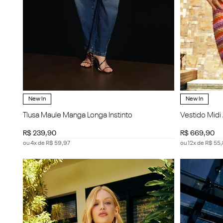
New In
New In
Tlusa Maule Manga Longa Instinto
Vestido Midi
R$
239
,
90
R$
669
,
90
ou
4
x de
R$
59
,
97
ou
12
x de
R$
55
,