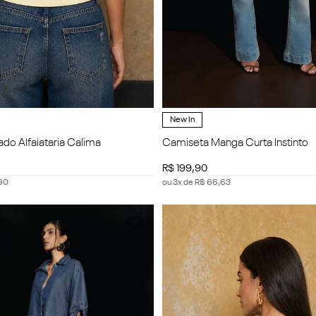
New In
ado Alfaiataria Calima
Camiseta Manga Curta Instinto
R$
199
,
90
90
ou
3
x de
R$
66
,
63