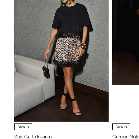
New In
New In
Saia Curta Instinto
Camisa Gola