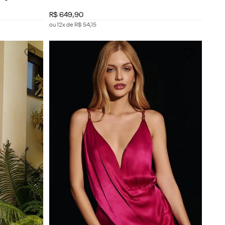
R$
649
,
90
ou
12
x de
R$
54
,
15