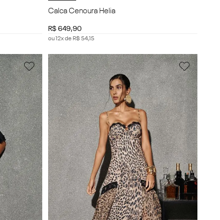
Calca Cenoura Helia
R$
649
,
90
ou
12
x de
R$
54
,
15