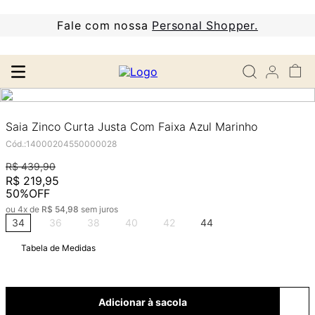
Fale com nossa
Personal Shopper.
Saia Zinco Curta Justa Com Faixa Azul Marinho
Cód.
:
14000204550000028
R$
439
,
90
R$
219
,
95
50%
OFF
ou
4
x de
R$
54
,
98
sem juros
34
36
38
40
42
44
Tabela de Medidas
Adicionar à sacola