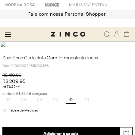
Fale com nossa
Personal Shopper.
Saia Zinco Curta Reta Com Termocolante Jeans
Cód.
:
14000204465000356
R$
419
,
90
R$
209
,
95
50%
OFF
ou
4
x de
R$
52
,
48
sem juros
34
36
38
40
42
44
Tabela de Medidas
Adicionar à sacola