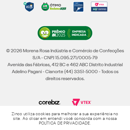
© 2026 Morena Rosa Indústria e Comércio de Confecções
S/A - CNPJ 15.095.271/0005-79
Avenida das Fábricas, 412 BC e 462 ABC Distrito Industrial
Adelino Pagani - Cianorte (44) 3351-5000 - Todos os
direitos reservados.
Zinco utiliza cookies para melhorar a sua experiência no
Powered by Grupo Morena Rosa: Morena Rosa, Iódice, Maria Valentina, Zinco e
site. Ao clicar em entendi você concorda com a nossa
Lebôh - Todos os direitos reservados.
POLÍTICA DE PRIVACIDADE
.