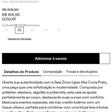
Cód.
:
14000108219000010
R$
329
,
90
R$
164
,
95
50%
OFF
R$
54
,
98
ou
3
x de
sem juros
34
36
38
40
42
Tabela de Medidas
Adicionar à sacola
Detalhes do Produto
Composição
Trocas e devoluções
Liberte sua autenticidade com a Saia Zinco Lápis Alta Curta Preto, 
uma peça que une sofisticação e modernidade. Composta por 
poliéster, elastano, algodão e poliamida, esta saia se ajusta 
perfeitamente ao corpo, destacando suas curvas com conforto. 
Ideal para eventos especiais, ela traz o estilo boêmio com um 
toque urbano, perfeita para combinar com uma blusa leve e botas 