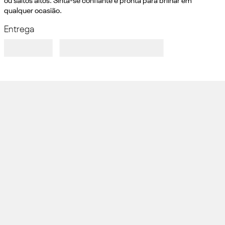
ou saltos altos. Sinta-se confiante e pronta para brilhar em 
qualquer ocasião.
Entrega