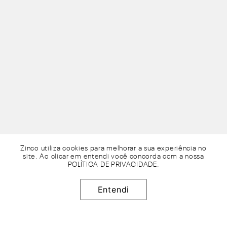
Zinco utiliza cookies para melhorar a sua experiência no
site. Ao clicar em entendi você concorda com a nossa
POLÍTICA DE PRIVACIDADE
.
R$
164
,
95
Adicionar à sacola
x de
sem juros
Entendi
3
R$
54
,
98
50%
OFF