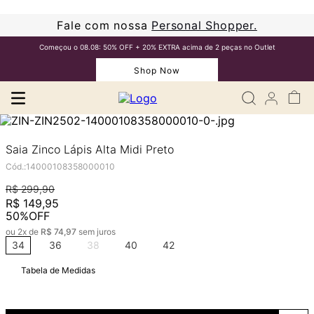
Fale com nossa
Personal Shopper.
Começou o 08.08: 50% OFF + 20% EXTRA acima de 2 peças no Outlet
Shop Now
Saia Zinco Lápis Alta Midi Preto
Cód.
:
14000108358000010
R$
299
,
90
R$
149
,
95
50%
OFF
ou
2
x de
R$
74
,
97
sem juros
34
36
38
40
42
Tabela de Medidas