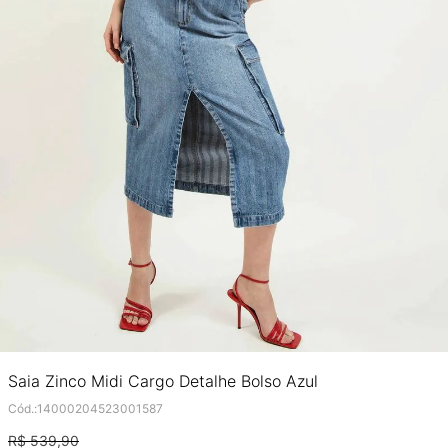
Saia Zinco Midi Cargo Detalhe Bolso Azul
Cód.
:
14000204523001587
R$
539
,
90