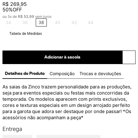
R$
269
,
95
50%
OFF
ou
5
x de
R$
53
,
99
sem juros
34
36
38
40
42
44
Tabela de Medidas
Adicionar à sacola
Composição
Trocas e devoluções
Detalhes do Produto
As saias da Zinco trazem personalidade para as produções, 
seja para eventos especiais ou festas mais concorridas da 
temporada. Os modelos aparecem com prints exclusivos, 
cores e texturas especiais em um design arrojado perfeito 
para a garota que adora ser destaque por onde passar! *Os 
acessórios não acompanham a peça*
Entrega