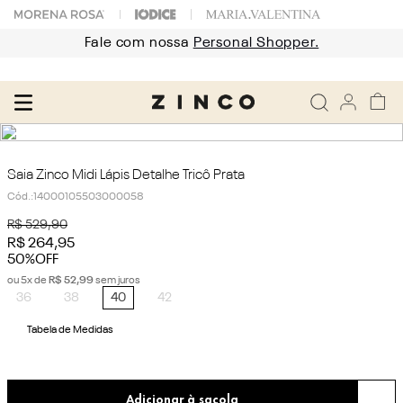
Fale com nossa
Personal Shopper.
Saia Zinco Midi Lápis Detalhe Tricô Prata
Cód.
:
14000105503000058
R$
529
,
90
R$
264
,
95
50%
OFF
ou
5
x de
R$
52
,
99
sem juros
36
38
40
42
Tabela de Medidas
Adicionar à sacola