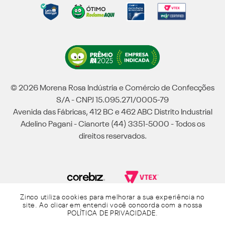
© 2026 Morena Rosa Indústria e Comércio de Confecções
S/A - CNPJ 15.095.271/0005-79
Avenida das Fábricas, 412 BC e 462 ABC Distrito Industrial
Adelino Pagani - Cianorte (44) 3351-5000 - Todos os
direitos reservados.
Zinco utiliza cookies para melhorar a sua experiência no
Powered by Grupo Morena Rosa: Morena Rosa, Iódice, Maria Valentina, Zinco e
site. Ao clicar em entendi você concorda com a nossa
Lebôh - Todos os direitos reservados.
POLÍTICA DE PRIVACIDADE
.