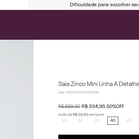
Dificuldade para escolher se
Saia Zinco Mini Linha A Detalh
Cód.
:
14002700070000052
R$
669
,
90
R$
334
,
95
50%
OFF
ou
6
x de
R$
55
,
82
sem juros
34
36
38
40
42