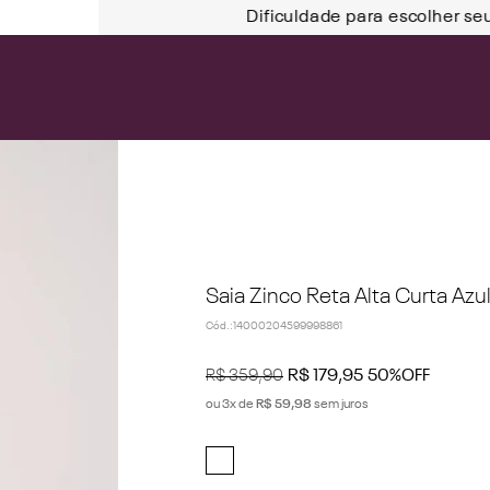
Dificuldade para escolher se
Saia Zinco Reta Alta Curta Azu
Cód.
:
14000204599998861
R$
359
,
90
R$
179
,
95
50%
OFF
ou
3
x de
R$
59
,
98
sem juros