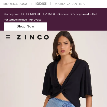
 na sua 1° compra usando o cupom: PRIMEIRAZIN
Começou o 08.08: 50% OFF + 20% EXTRA acima de 2 peças no Outlet
Por tempo limitado - Aproveite!
Shop Now