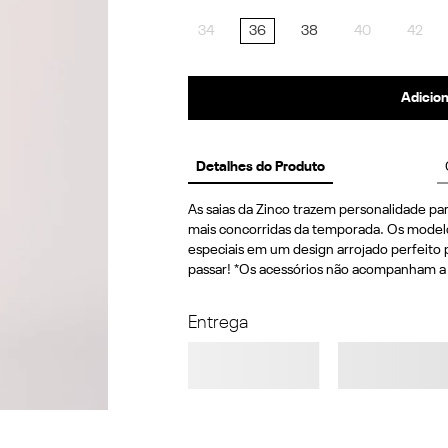
34
36
38
40
42
Adicion
Detalhes do Produto
As saias da Zinco trazem personalidade par
mais concorridas da temporada. Os modelos
especiais em um design arrojado perfeito 
passar! *Os acessórios não acompanham a
Entrega