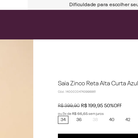
Dificuldade para escolher se
Saia Zinco Reta Alta Curta Azu
Cód.
:
14000204743998861
R$
399
,
90
R$
199
,
95
50%
OFF
ou
3
x de
R$
66
,
65
sem juros
34
36
38
40
42