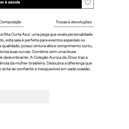
ar à sacola
Composição
Trocas e devoluções
ta Alta Curta Azul, uma peça que exala personalidade 
, esta saia é perfeita para eventos especiais ou 
a qualidade, possui cintura alta e comprimento curto, 
loriza suas curvas. Combine com uma blusa 
ok deslumbrante. A Coleção Aurora da Zinco traz a 
ência da mulher brasileira. Descubra a diferença que 
e sinta-se confiante e inesquecível em cada ocasião.