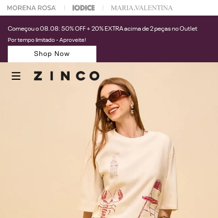
 na sua 1° compra usando o cupom: PRIMEIRAZIN
Começou o 08.08: 50% OFF + 20% EXTRA acima de 2 peças no Outlet
Por tempo limitado - Aproveite!
Shop Now