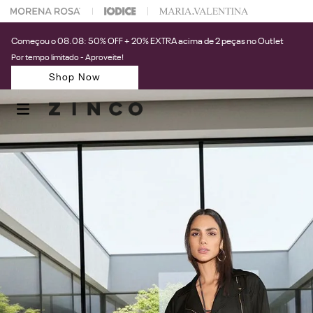
 na sua 1° compra usando o cupom: PRIMEIRAZIN
Começou o 08.08: 50% OFF + 20% EXTRA acima de 2 peças no Outlet
Por tempo limitado - Aproveite!
Shop Now