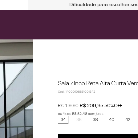
Dificuldade para escolher se
Saia Zinco Reta Alta Curta Ver
Cód.
:
14000108861001342
R$
419
,
90
R$
209
,
95
50%
OFF
ou
4
x de
R$
52
,
48
sem juros
34
36
38
40
42