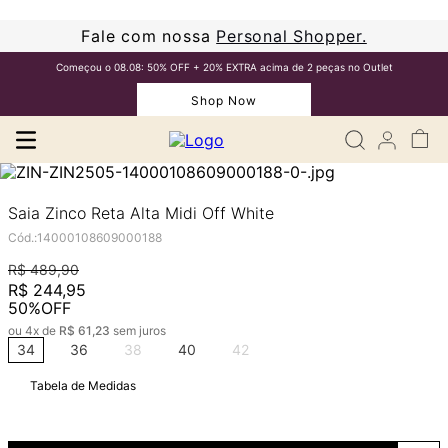
Fale com nossa
Personal Shopper.
Começou o 08.08: 50% OFF + 20% EXTRA acima de 2 peças no Outlet
Shop Now
Saia Zinco Reta Alta Midi Off White
Cód.
:
14000108609000188
R$
489
,
90
R$
244
,
95
50%
OFF
ou
4
x de
R$
61
,
23
sem juros
34
36
38
40
42
Tabela de Medidas