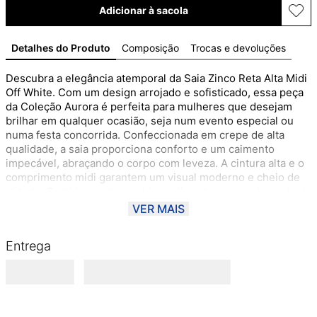
Adicionar à sacola
Detalhes do Produto
Composição
Trocas e devoluções
Descubra a elegância atemporal da Saia Zinco Reta Alta Midi 
Off White. Com um design arrojado e sofisticado, essa peça 
da Coleção Aurora é perfeita para mulheres que desejam 
brilhar em qualquer ocasião, seja num evento especial ou 
numa festa concorrida. Confeccionada em crepe de alta 
qualidade, a saia proporciona conforto e um caimento 
impecável, abraçando o corpo com leveza. A cintura alta e o 
comprimento midi garantem um visual moderno e cheio de 
atitude. Combine com uma blusa vibrante para realçar o look 
e adicione acessórios minimalistas para um toque de 
VER MAIS
sofisticação. Sinta-se confiante e destaque-se por onde 
passar com a autenticidade e o charme da Zinco.
Entrega