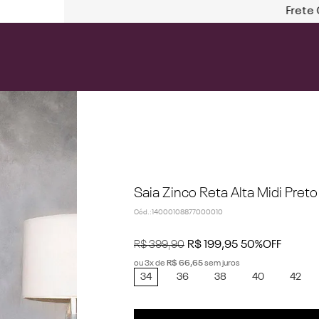
Frete Gr
Saia Zinco Reta Alta Midi Preto
Cód.
:
14000108877000010
R$
399
,
90
R$
199
,
95
50%
OFF
ou
3
x de
R$
66
,
65
sem juros
34
36
38
40
42