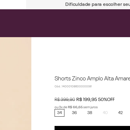
Dificuldade para escolher se
Shorts Zinco Amplo Alta Amar
Cód.
:
14000108600000091
R$
399
,
90
R$
199
,
95
50%
OFF
ou
3
x de
R$
66
,
65
sem juros
34
36
38
40
42