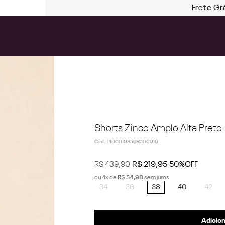
Frete Gr
Shorts Zinco Amplo Alta Preto
Cód.
:
14000108568000010
R$
439
,
90
R$
219
,
95
50%
OFF
ou
4
x de
R$
54
,
98
sem juros
34
36
38
40
42
Adicion