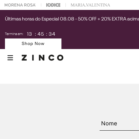
 na sua 1° compra usando o cupom: PRIMEIRAZIN
Últimas horas do Especial 08.08 - 50% OFF + 20% EXTRA acima
13
:
45
:
34
Termina em:
Shop Now