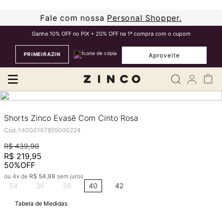
Fale com nossa
Personal Shopper.
Ganhe 10% OFF no PIX + 20% OFF na 1ª compra com o cupom
PRIMEIRAZIN
Aproveite
Shorts Zinco Evasê Com Cinto Rosa
Cód.
:
14000107855000224
R$
439
,
90
R$
219
,
95
50%
OFF
ou
4
x de
R$
54
,
98
sem juros
34
36
38
40
42
Tabela de Medidas