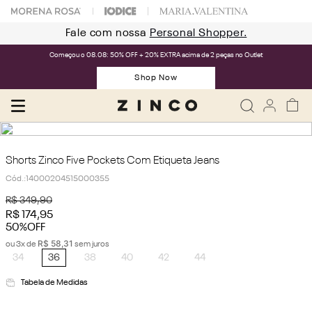
Fale com nossa
Personal Shopper.
Começou o 08.08: 50% OFF + 20% EXTRA acima de 2 peças no Outlet
Shop Now
Shorts Zinco Five Pockets Com Etiqueta Jeans
Cód.
:
14000204515000355
R$
349
,
90
R$
174
,
95
50%
OFF
R$
58
,
31
ou
3
x de
sem juros
34
36
38
40
42
44
Tabela de Medidas