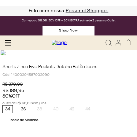
Fale com nossa
Personal Shopper.
Começou o 08.08: 50% OFF + 20% EXTRA acima de 2 peças no Outlet
Shop Now
Shorts Zinco Five Pockets Detalhe Botão Jeans
Cód.
:
14000204567002090
R$
379
,
90
R$
189
,
95
50%
OFF
ou
3
x de
R$
63
,
31
sem juros
34
36
38
40
42
44
Tabela de Medidas