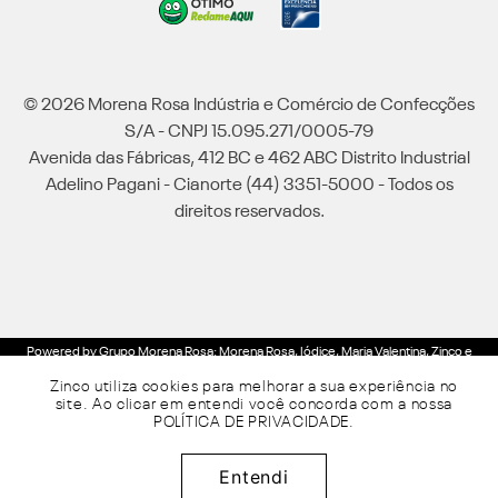
© 2026 Morena Rosa Indústria e Comércio de Confecções
S/A - CNPJ 15.095.271/0005-79
Avenida das Fábricas, 412 BC e 462 ABC Distrito Industrial
Adelino Pagani - Cianorte (44) 3351-5000 - Todos os
direitos reservados.
Powered by Grupo Morena Rosa: Morena Rosa, Iódice, Maria Valentina, Zinco e
Lebôh - Todos os direitos reservados.
Zinco utiliza cookies para melhorar a sua experiência no
site. Ao clicar em entendi você concorda com a nossa
POLÍTICA DE PRIVACIDADE
.
R$
189
,
95
Adicionar à sacola
x de
sem juros
Entendi
3
R$
63
,
31
50%
OFF