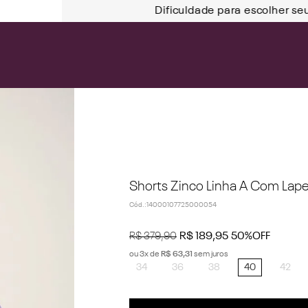
Dificuldade para escolher se
Shorts Zinco Linha A Com Lapel
Cód.
:
14000107725000054
R$
379
,
90
R$
189
,
95
50%
OFF
ou
3
x de
R$
63
,
31
sem juros
34
36
38
40
42