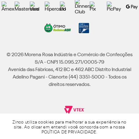
© 2026 Morena Rosa Indústria e Comércio de Confecções
S/A - CNPJ 15.095.271/0005-79
Avenida das Fábricas, 412 BC e 462 ABC Distrito Industrial
Adelino Pagani - Cianorte (44) 3351-5000 - Todos os
direitos reservados.
Zinco utiliza cookies para melhorar a sua experiência no
Powered by Grupo Morena Rosa: Morena Rosa, Iódice, Maria Valentina, Zinco e
site. Ao clicar em entendi você concorda com a nossa
Lebôh - Todos os direitos reservados.
POLÍTICA DE PRIVACIDADE
.