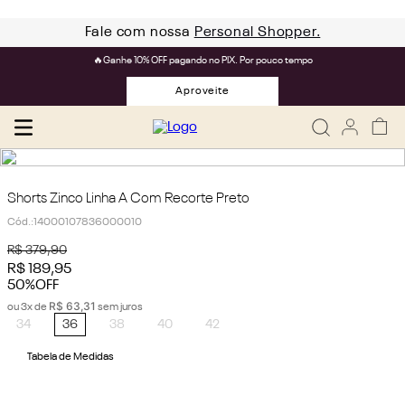
Fale com nossa
Personal Shopper.
🔥Ganhe 10% OFF pagando no PIX. Por pouco tempo
Aproveite
Shorts Zinco Linha A Com Recorte Preto
Cód.
:
14000107836000010
R$
379
,
90
R$
189
,
95
50%
OFF
R$
63
,
31
ou
3
x de
sem juros
34
36
38
40
42
Tabela de Medidas