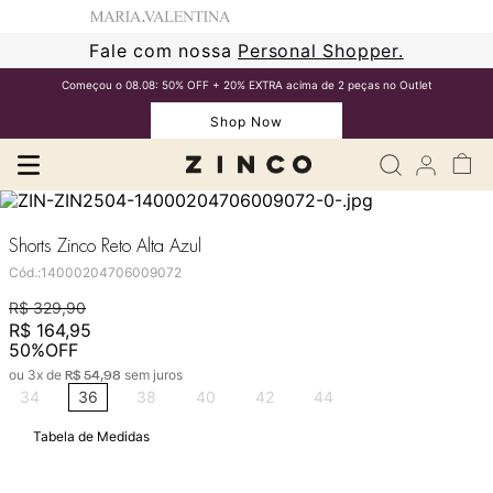
Fale com nossa
Personal Shopper.
Começou o 08.08: 50% OFF + 20% EXTRA acima de 2 peças no Outlet
Shop Now
Shorts Zinco Reto Alta Azul
Cód.
:
14000204706009072
R$
329
,
90
R$
164
,
95
50%
OFF
ou
3
x de
sem juros
R$
54
,
98
34
36
38
40
42
44
Tabela de Medidas