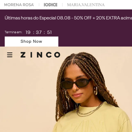
 na sua 1° compra usando o cupom: PRIMEIRAZIN
Últimas horas do Especial 08.08 - 50% OFF + 20% EXTRA acima
19
:
37
:
50
Termina em:
Shop Now