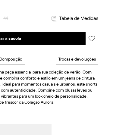
44
Tabela de Medidas
ar à sacola
Composição
Trocas e devoluções
ma peça essencial para sua coleção de verão. Com 
e combina conforto e estilo em um jeans de cintura 
. Ideal para momentos casuais e urbanos, este shorts 
ite com autenticidade. Combine com blusas leves ou 
 vibrantes para um look cheio de personalidade. 
 de frescor da Coleção Aurora.