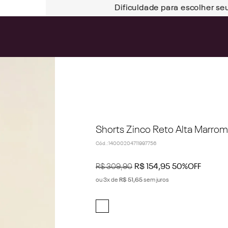
Dificuldade para escolher se
Shorts Zinco Reto Alta Marrom
Cód.
:
14000204711997756
R$
309
,
90
R$
154
,
95
50%
OFF
ou
3
x de
R$
51
,
65
sem juros