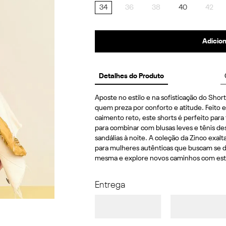
34
36
38
40
42
Adicion
Detalhes do Produto
Aposte no estilo e na sofisticação do Sho
quem preza por conforto e atitude. Feito em
caimento reto, este shorts é perfeito para 
para combinar com blusas leves e tênis de
sandálias à noite. A coleção da Zinco exal
para mulheres autênticas que buscam se des
mesma e explore novos caminhos com esti
Entrega