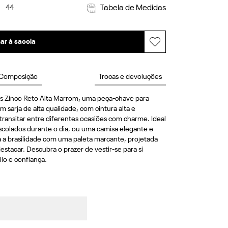
44
Tabela de Medidas
ar à sacola
Composição
Trocas e devoluções
rts Zinco Reto Alta Marrom, uma peça-chave para 
 sarja de alta qualidade, com cintura alta e 
transitar entre diferentes ocasiões com charme. Ideal 
scolados durante o dia, ou uma camisa elegante e 
ta a brasilidade com uma paleta marcante, projetada 
tacar. Descubra o prazer de vestir-se para si 
lo e confiança.