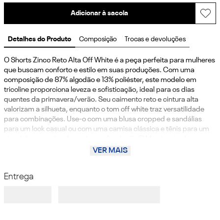
Adicionar à sacola
Detalhes do Produto
Composição
Trocas e devoluções
O Shorts Zinco Reto Alta Off White é a peça perfeita para mulheres 
que buscam conforto e estilo em suas produções. Com uma 
composição de 87% algodão e 13% poliéster, este modelo em 
tricoline proporciona leveza e sofisticação, ideal para os dias 
quentes da primavera/verão. Seu caimento reto e cintura alta 
valorizam a silhueta, enquanto o tom off white traz versatilidade 
para combinações. Use-o com uma blusa cropped e sandálias 
para um look casual ou com uma camisa clássica e tênis para um 
visual descomplicado e urbano. A coleção El Mar, inspirada nas 
belezas das costas latinas, reflete a energia vibrante do verão. 
VER MAIS
Aposte no Shorts Zinco e sinta-se confiante em todas as suas 
experiências!
Entrega