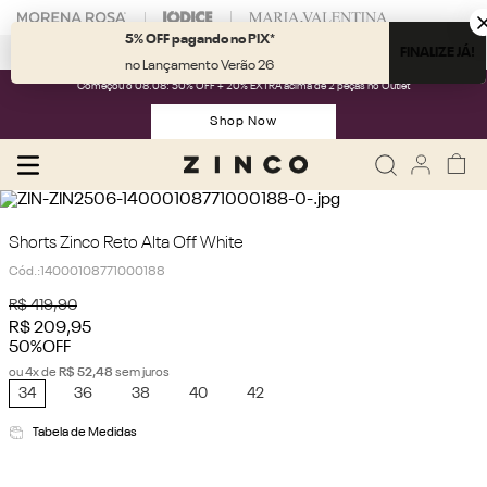
5% OFF pagando no PIX*
Fale com nossa
Personal Shopper.
FINALIZE JÁ!
no Lançamento Verão 26
Começou o 08.08: 50% OFF + 20% EXTRA acima de 2 peças no Outlet
Shop Now
Shorts Zinco Reto Alta Off White
Cód.
:
14000108771000188
R$
419
,
90
R$
209
,
95
50%
OFF
ou
4
x de
R$
52
,
48
sem juros
34
36
38
40
42
Tabela de Medidas