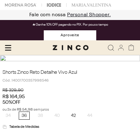
Fale com nossa
Personal Shopper.
🔥Ganhe 10% OFF pagando no PIX. Por pouco tempo
Aproveite
Shorts Zinco Reto Detalhe Vivo Azul
Cód.
:
14001700357998546
R$
329
,
90
R$
164
,
95
50%
OFF
ou
3
x de
R$
54
,
98
sem juros
34
36
38
40
42
44
Tabela de Medidas