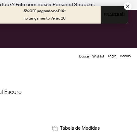
u look?
Fale com nossa Personal Shopper.
5% OFF pagando no PIX*
FINALIZE JÁ!
no Lançamento Verão 26
Login
Busca
Wishlist
ul Escuro
Tabela de Medidas