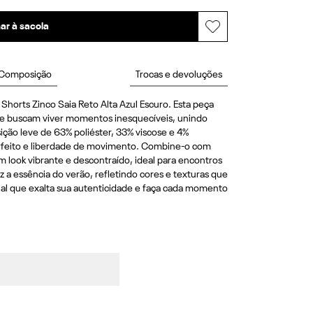
ar à sacola
Composição
Trocas e devoluções
horts Zinco Saia Reto Alta Azul Escuro. Esta peça 
que buscam viver momentos inesquecíveis, unindo 
ão leve de 63% poliéster, 33% viscose e 4% 
rfeito e liberdade de movimento. Combine-o com 
um look vibrante e descontraído, ideal para encontros 
az a essência do verão, refletindo cores e texturas que 
al que exalta sua autenticidade e faça cada momento 