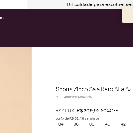
Dificuldade para escolher se
om
Shorts Zinco Saia Reto Alta Az
Cód.
:
14000108679998697
R$
419
,
90
R$
209
,
95
50%
OFF
ou
4
x de
R$
52
,
48
sem juros
34
36
38
40
42