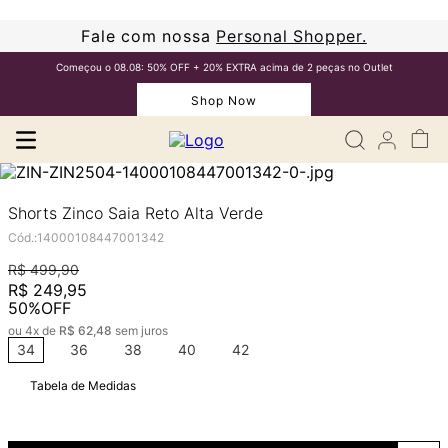
Fale com nossa
Personal Shopper.
Começou o 08.08: 50% OFF + 20% EXTRA acima de 2 peças no Outlet
Shop Now
Shorts Zinco Saia Reto Alta Verde
Cód.
:
14000108447001342
R$
499
,
90
R$
249
,
95
50%
OFF
ou
4
x de
R$
62
,
48
sem juros
34
36
38
40
42
Tabela de Medidas