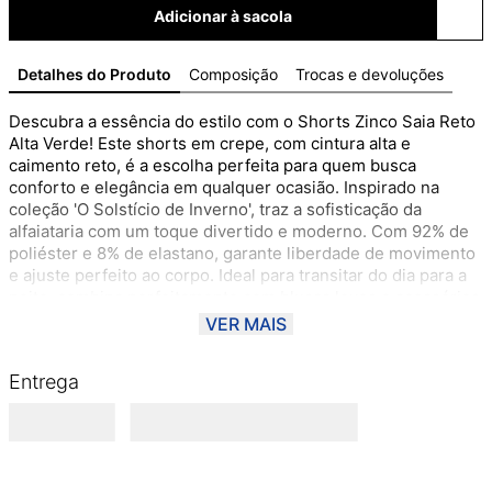
Adicionar à sacola
Detalhes do Produto
Composição
Trocas e devoluções
Descubra a essência do estilo com o Shorts Zinco Saia Reto 
Alta Verde! Este shorts em crepe, com cintura alta e 
caimento reto, é a escolha perfeita para quem busca 
conforto e elegância em qualquer ocasião. Inspirado na 
coleção 'O Solstício de Inverno', traz a sofisticação da 
alfaiataria com um toque divertido e moderno. Com 92% de 
poliéster e 8% de elastano, garante liberdade de movimento 
e ajuste perfeito ao corpo. Ideal para transitar do dia para a 
noite, combina perfeitamente com blusas leves e acessórios 
ousados. Sinta-se confiante e empoderada com uma peça 
VER MAIS
que celebra a feminilidade e o estilo autêntico da mulher 
Zinco. Aposte e arrase!
Entrega