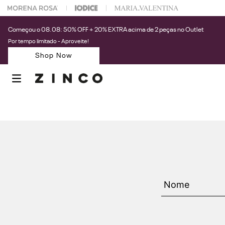
 na sua 1° compra usando o cupom: PRIMEIRAZIN
Começou o 08.08: 50% OFF + 20% EXTRA acima de 2 peças no Outlet
Por tempo limitado - Aproveite!
Shop Now