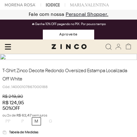
Fale com nossa
Personal Shopper.
🔥Ganhe 10% OFF pagando no PIX. Por pouco tempo
Aproveite
T-Shirt Zinco Decote Redondo Oversized Estampa Localizada
Off White
Cód.
:
14000107867000188
R$
249
,
90
R$
124
,
95
50%
OFF
ou
2
x de
R$
62
,
47
sem juros
PP
P
M
G
Tabela de Medidas