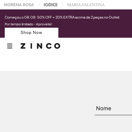
 na sua 1° compra usando o cupom: PRIMEIRAZIN
Começou o 08.08: 50% OFF + 20% EXTRA acima de 2 peças no Outlet
Por tempo limitado - Aproveite!
Shop Now