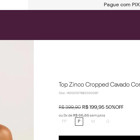
PIX e ganhe 10% de desconto
Top Zinco Cropped Cavado Co
Cód.
:
14000107882000087
R$
399
,
90
R$
199
,
95
50%
OFF
ou
3
x de
R$
66
,
65
sem juros
PP
P
M
G