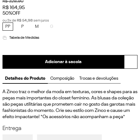
R$
329
,
90
R$
164
,
95
50%
OFF
ou
3
x de
R$
54
,
98
sem juros
PP
P
M
G
Tabela de Medidas
Adicionar à sacola
Detalhes do Produto
Composição
Trocas e devoluções
A Zinco traz o melhor da moda em texturas, cores e shapes para as 
peças mais importantes do closet feminino. As blusas da coleção 
são peças utilitárias que prometem cair no gosto das garotas mais 
fashionistas do momento. Crie seu estilo com Zinco e cause um 
efeito impactante! *Os acessórios não acompanham a peça*
Entrega