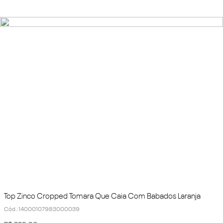
Top Zinco Cropped Tomara Que Caia Com Babados Laranja
Cód.
:
14000107983000039