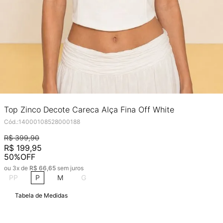
Top Zinco Decote Careca Alça Fina Off White
Cód.
:
14000108528000188
R$
399
,
90
R$
199
,
95
50%
OFF
ou
3
x de
R$
66
,
65
sem juros
PP
P
M
G
Tabela de Medidas