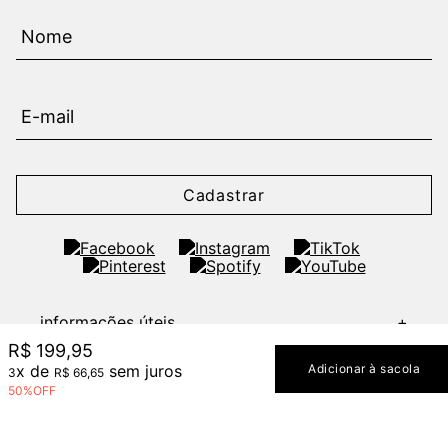
Cadastrar
informações úteis
+
institucional
+
R$
199
,
95
x de
sem juros
Adicionar à sacola
atendimento
+
3
R$
66
,
65
50%
OFF