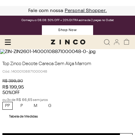
Fale com nossa
Personal Shopper.
Começou o 08.08: 50% OFF + 20% EXTRA acima de 2 peças no Outlet
Shop Now
Top Zinco Decote Careca Sem Alça Marrom
Cód.
:
14000108871000048
R$
399
,
90
R$
199
,
95
50%
OFF
R$
66
,
65
ou
3
x de
sem juros
PP
P
M
G
Tabela de Medidas