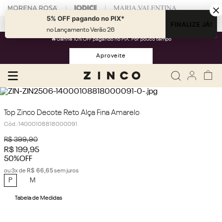
5% OFF pagando no PIX*
Fale com nossa
Personal Shopper.
FINALIZE JÁ!
no Lançamento Verão 26
🔥Ganhe 10% OFF pagando no PIX. Por pouco tempo
Aproveite
Top Zinco Decote Reto Alça Fina Amarelo
Cód.
:
14000108818000091
R$
399
,
90
R$
199
,
95
50%
OFF
R$
66
,
65
ou
3
x de
sem juros
P
M
Tabela de Medidas