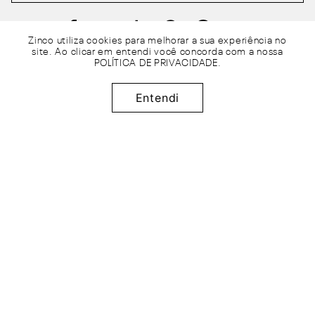
Zinco utiliza cookies para melhorar a sua experiência no
site. Ao clicar em entendi você concorda com a nossa
POLÍTICA DE PRIVACIDADE
.
informações úteis
+
R$
194
,
95
institucional
+
Adicionar à sacola
x de
sem juros
Entendi
3
R$
64
,
98
atendimento
+
50%
OFF