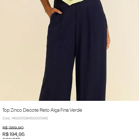
Top Zinco Decote Reto Alça Fina Verde
Cód.
:
14000108450001342
R$
389
,
90
R$
194
,
95