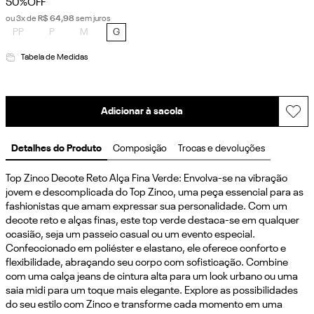
50%
OFF
ou
3
x de
R$
64
,
98
sem juros
PP
P
M
G
Tabela de Medidas
Adicionar à sacola
Detalhes do Produto
Composição
Trocas e devoluções
Top Zinco Decote Reto Alça Fina Verde: Envolva-se na vibração 
jovem e descomplicada do Top Zinco, uma peça essencial para as 
fashionistas que amam expressar sua personalidade. Com um 
decote reto e alças finas, este top verde destaca-se em qualquer 
ocasião, seja um passeio casual ou um evento especial. 
Confeccionado em poliéster e elastano, ele oferece conforto e 
flexibilidade, abraçando seu corpo com sofisticação. Combine 
com uma calça jeans de cintura alta para um look urbano ou uma 
saia midi para um toque mais elegante. Explore as possibilidades 
do seu estilo com Zinco e transforme cada momento em uma 